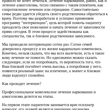
правило не хочет лечиться. Лечение наркомании, равно, как и
лечение алкоголизма, тесно связанно с таким понятием, как
сопротивление лечению или отрицание. Самостоятельно
семье редко удается убедить своего родственника обратиться к
врачу. Поэтому мы разработали и успешно применяем
программу “интервенции”, цель которой помочь пациенту
преодолеть свое нежелание и начать лечение от зависимости
прямо сегодня. В этом процессе задействованы как
специалисты, так и близкие родственники зависимого.
Мы проводили интервенцию сотни раз. Сотни семей
доверились процессу и их жизни кардинально изменились.
Конечно, нельзя сказать, что мы всех вылечили, есть и такие
кому лечение не помогло. Но однозначно можно сказать
следующее, если не попробовать, то вероятность того, что
Ваш близкий погибнет очень высока, а попробовав у него,
появится реальный шанс на излечение, а значит и близкие
люди вздохнут спокойно.
Как проходит лечение?
Профессиональное комплексное лечение наркомании и
алкоголизма делится на этапы.
На первом этапе пациентом занимается врач психиатр
нарколог, его задачей является очищение организма,