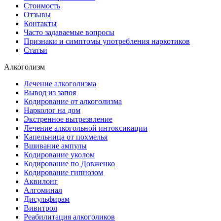
Стоимость
Отзывы
Контакты
Часто задаваемые вопросы
Признаки и симптомы употребления наркотиков
Статьи
Алкоголизм
Лечение алкоголизма
Вывод из запоя
Кодирование от алкоголизма
Нарколог на дом
Экстренное вытрезвление
Лечение алкогольной интоксикации
Капельница от похмелья
Вшивание ампулы
Кодирование уколом
Кодирование по Довженко
Кодирование гипнозом
Аквилонг
Алгоминал
Дисульфирам
Вивитрол
Реабилитация алкоголиков