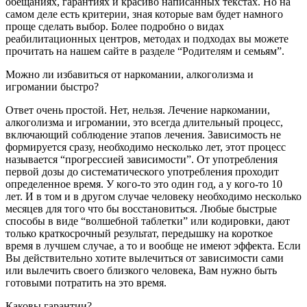
обещаниях, гарантиях и красиво написанных текстах. Но на
самом деле есть критерии, зная которые вам будет намного
проще сделать выбор. Более подробно о видах
реабилитационных центров, методах и подходах вы можете
прочитать на нашем сайте в разделе “Родителям и семьям”.
Можно ли избавиться от наркомании, алкоголизма и
игромании быстро?
Ответ очень простой. Нет, нельзя. Лечение наркомании,
алкоголизма и игромании, это всегда длительный процесс,
включающий соблюдение этапов лечения. Зависимость не
формируется сразу, необходимо несколько лет, этот процесс
называется “прогрессией зависимости”. От употребления
первой дозы до систематического употребления проходит
определенное время. У кого-то это один год, а у кого-то 10
лет. И в том и в другом случае человеку необходимо несколько
месяцев для того что бы восстановиться. Любые быстрые
способы в виде “волшебной таблетки” или кодировки, дают
только краткосрочный результат, передышку на короткое
время в лучшем случае, а то и вообще не имеют эффекта. Если
Вы действительно хотите вылечиться от зависимости сами
или вылечить своего близкого человека, Вам нужно быть
готовыми потратить на это время.
Каковы гарантии?