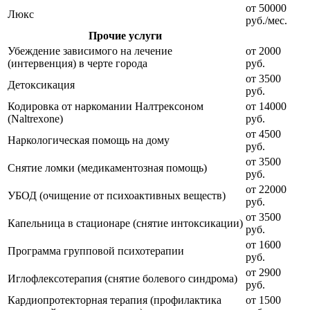
от 50000
Люкс
руб./мес.
Прочие услуги
Убеждение зависимого на лечение
от 2000
(интервенция) в черте города
руб.
от 3500
Детоксикация
руб.
Кодировка от наркомании Налтрексоном
от 14000
(Naltrexone)
руб.
от 4500
Наркологическая помощь на дому
руб.
от 3500
Снятие ломки (медикаментозная помощь)
руб.
от 22000
УБОД (очищение от психоактивных веществ)
руб.
от 3500
Капельница в стационаре (снятие интоксикации)
руб.
от 1600
Программа групповой психотерапии
руб.
от 2900
Иглофлексотерапия (снятие болевого синдрома)
руб.
Кардиопротекторная терапия (профилактика
от 1500