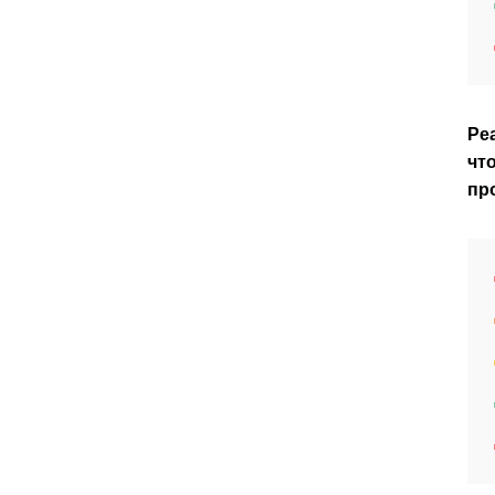
Ре
чт
пр