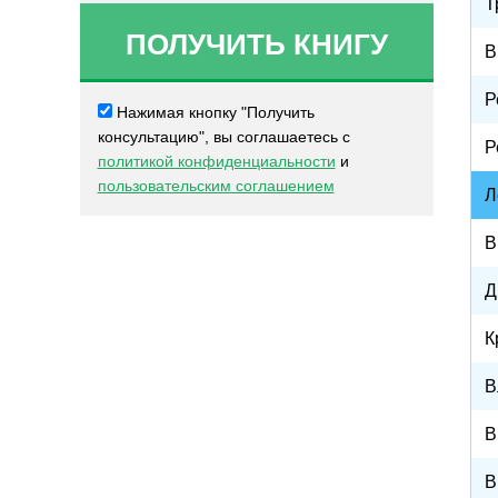
Т
В
Р
Нажимая кнопку "Получить
консультацию", вы соглашаетесь с
Р
политикой конфиденциальности
и
пользовательским соглашением
Л
В
Д
К
В
В
В