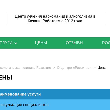
Центр лечения наркомании и алкоголизма в
Казани. Работаем с 2012 года
СЛУГИ
ЦЕНЫ
ОТЗЫВЫ
РО
Акции и скидки
Гру
кологическая клиника Развитие
Лечение наркомании
О центре «Развитие»
Цены
Гру
ЕНЫ
ства
Лечение алкоголизма
Пси
Лечение игромании
Пос
аименование услуги
Час
онсультации специалистов
При