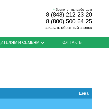
Звоните, мы работаем
8 (843) 212-23-20
8 (800) 500-64-25
заказать обратный звонок
ДИТЕЛЯМ И СЕМЬЯМ
КОНТАКТЫ
ппы созависимых
пповые тренинги
хологическая поддержка
тлечебная программа
Цена
то задаваемые вопросы
знаки и симптомы употребления наркотиков