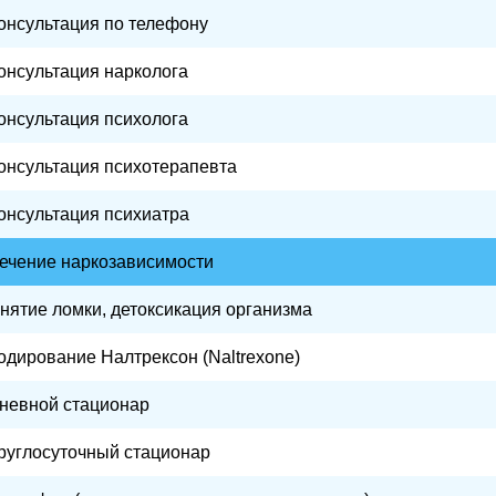
онсультация по телефону
Как
онсультация нарколога
Ста
онсультация психолога
ии
онсультация психотерапевта
ия
онсультация психиатра
ечение наркозависимости
нятие ломки, детоксикация организма
одирование Налтрексон (Naltrexone)
невной стационар
руглосуточный стационар