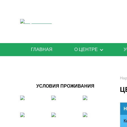
ГЛАВНАЯ
О ЦЕНТРЕ
У
О нас
Условия проживания
Нар
УСЛОВИЯ ПРОЖИВАНИЯ
Ц
Гарантийные обязатель
Специалисты
Н
Сертификаты
К
Видео