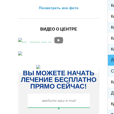
К
Посмотреть все фото
Методы
К
Условия поступления
К
ВИДЕО О ЦЕНТРЕ
Программа реабилитац
К
Расчет стоимости лечен
К
Л
С
ВЫ МОЖЕТЕ НАЧАТЬ
ЛЕЧЕНИЕ БЕСПЛАТНО
К
ПРЯМО СЕЙЧАС!
Д
К