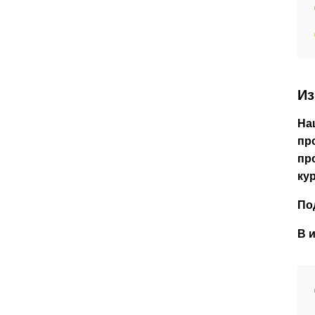
Из
На
пр
пр
кур
По
В 