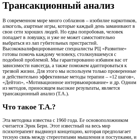
Трансакционный анализ
В современном мире много соблазнов – изобилие наркотиков,
алкоголь, азартные игры, которые каждый день заманивают в
свои сети хороших людей. Но едва попробовав, человек
попадает в ловушку, и уже не может самостоятельно
выбраться из лап губительных пристрастий.
Высококвалифицированные специалисты РЦ «Развитие»
готовы помочь каждому человеку, столкнувшемуся с
подобной проблемой. Мы гарантированно избавим вас от
зависимости навсегда, а также поможем адаптироваться к
трезвой жизни. Для этого мы используем только проверенные
и действительно эффективные методы терапии – «12 шагов»,
«Дейтоп», «Мотивационное интервьюирование» и др. Одним
из методов, приносящем высокие результаты, является
трансакционный анализ (Т.А.).
Что такое Т.А.?
Эта методика известна с 1960 года. Ее основоположником
считается Эрик Берн. Этот известный на весь мир
психотерапевт выдвинул концепцию, которая предполагает
тесную связь между стереотипами мышления и поступками, и